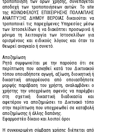
τροποποίηση των όρων χρήσης, συνεπάγεται
αποδοχή των τροποποιήσεων αυτών. Το site
της ΚΟΙΝΩΦΕΛΟΥΣ ΕΠΙΧΕΙΡΗΣΗΣ ΠΟΛΛΑΠΛΗΣ
ΑΝΑΠΤΥΞΗΣ ΔΗΜΟΥ ΒΕΡΟΙΑΣ δικαιούται να
τροποποιεί τις παρεχόμενες Υπηρεσίες μέσω
των Ιστοσελίδων ή να διακόπτει προσωρινά ή
μόνιμα τη λειτουργία των Ιστοσελίδων για
ορισμένους και ειδικούς λόγους και όταν το
θεωρεί αναγκαίο ή συνετό.
Αποζημίωση
Ρητά συμφωνείται με την παρούσα ότι σε
περίπτωση που ασκηθεί κατά του Δικτυακού
τόπου οποιαδήποτε αγωγή, αξίωση, διοικητική ή
δικαστική απορρέουσα από οποιασδήποτε
μορφής παράβαση του χρήστη, αναλαμβάνει ο
χρήστης την υποχρέωση αφενός να παρέμβει
στη σχετική δικαστική διαδικασία και
αφετέρου να αποζημιώσει το Δικτυακό τόπο
στην περίπτωση που υποχρεωθεί σε καταβολή
αποζημίωσης ή άλλης δαπάνης.
Εφαρμοστέο δίκαιο και λοιποί όροι
Η συγκεκριμένη σύμβαση χρήσης διέπεται από