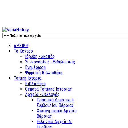
ΑΡΧΙΚΗ
Το Κεντρο
Ίδρυση - Σκοπός
Συνεργασίες - Εκδηλώσεις
Ενημέρωση
Ψηφιακή Βιβλιοθήκη
Τοπικη Ιστορια
Βιβλιοθήκη
Θέματα Τοπικής Ιστορίας
Αρχεία - Συλλογές
Πρακτικά Δημοτικού
Συμβουλίου Βέροιας
Φωτογραφικό Αρχείο
Βέροιας
Εκλογικό Αρχείο Ν.
Ημαθίας