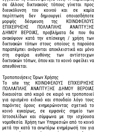
σε άλλους δικτυακούς τόπους γίνεται προς
διευκόλυνση του κοινού και σε καμία
περίπτωση δεν δημιουργεί οποιασδήποτε
μορφής δέσμευση της ΚΟΙΝΩΦΕΛΟΥΣ
ΕΠΙΧΕΙΡΗΣΗΣ ΠΟΛΛΑΠΛΗΣ ΑΝΑΠΤΥΞΗΣ
ΔΗΜΟΥ ΒΕΡΟΙΑΣ, προβλήματα δε που θα
ανακύψουν κατά την επίσκεψη / χρήση των
δικτυακών τόπων στους οποίους η παρούσα
παραπέμπει ανάγονται αποκλειστικά και μόνο
στη σφαίρα ευθύνης των αντίστοιχων
δικτυακών τόπων, όπου και το κοινό οφείλει να
απευθύνεται.
Τροποποιήσεις Όρων Χρήσης
Το site της ΚΟΙΝΩΦΕΛΟΥΣ ΕΠΙΧΕΙΡΗΣΗΣ
ΠΟΛΛΑΠΛΗΣ ΑΝΑΠΤΥΞΗΣ ΔΗΜΟΥ ΒΕΡΟΙΑΣ
δικαιούται από καιρό σε καιρό να τροποποιεί
για ορισμένο ειδικό και σπουδαίο λόγο τους
παρόντες όρους ενημερώνοντας σχετικά το
κοινό εγκαίρως, σε εμφανές σημείο των
Ιστοσελίδων και σύμφωνα με την ισχύουσα
νομοθεσία. Χρήση των Υπηρεσιών από το κοινό
μετά την κατά τα ανωτέρω ενημέρωσή του για