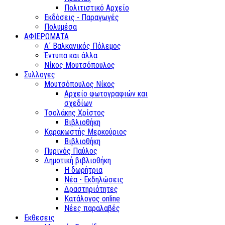
Πολιτιστικό Αρχείο
Εκδόσεις - Παραγωγές
Πολυμέσα
ΑΦΙΕΡΩΜΑΤΑ
Α΄ Βαλκανικός Πόλεμος
Έντυπα και άλλα
Νίκος Μουτσόπουλος
Συλλογες
Μουτσόπουλος Νίκος
Αρχείο φωτογραφιών και
σχεδίων
Τσολάκης Χρίστος
Βιβλιοθήκη
Καρακωστής Μερκούριος
Βιβλιοθήκη
Πυρινός Παύλος
Δημοτική βιβλιοθήκη
Η δωρήτρια
Νέα - Εκδηλώσεις
Δραστηριότητες
Κατάλογος online
Νέες παραλαβές
Εκθεσεις