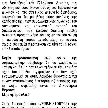
τις διατάξεις του Ελληνικού Δικαίου, τις
οδηγίες και τους Κανονισμούς του Ευρωπαϊκού
Δικαίου και τις σχετικές Διεθνείς διατάξεις,
ερμηνεύεται δε με βάση τους κανόνες της
καλής πίστης, των συναλλακτικών ηθών και του
οικονομικού και κοινωνικού σκοπού του
δικαιώματος. Εάν κάποια διάταξη κριθεί
αντίθετη προς το νόμο και ως εκ τούτου άκυρη
ή ακυρώσιμη, παύει αυτοδικαίως να ισχύει,
χωρίς σε καμία περίπτωση να θίγεται η ισχύς
των λοιπών όρων.
Καμία τροποποίηση των όρων της
συγκεκριμένης σύμβασης δε θα λαμβάνεται
υπόψη και δε θα αποτελεί τμήμα αυτής, εάν δεν
έχει διατυπωθεί εγγράφως και δεν έχει
ενσωματωθεί σε αυτή. Αρμόδια δικαστήρια για
τυχόν αναφυόμενες διαφορές εξ αφορμής της
εν λόγω σύμβασης είναι τα Δικαστήρια
Βέροιας.
Μη ενήμερο υλικό
Στον δικτυακό τόπο (VERIAHISTORY.GR) της