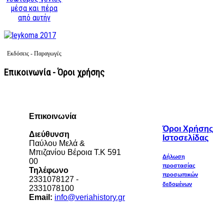
μέσα και πέρα
από αυτήν
Εκδόσεις - Παραγωγές
Επικοινωνία - Όροι χρήσης
Επικοινωνία
Όροι Χρήσης
Διεύθυνση
Ιστοσελίδας
Παύλου Μελά &
Μπιζανίου Βέροια Τ.Κ 591
Δήλωση
00
προστασίας
Τηλέφωνο
προσωπικών
2331078127 -
δεδομένων
2331078100
Email:
info@veriahistory.gr