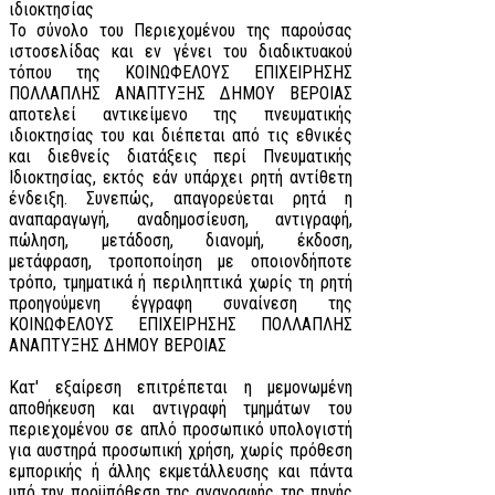
ιδιοκτησίας
Το σύνολο του Περιεχομένου της παρούσας
ιστοσελίδας και εν γένει του διαδικτυακού
τόπου της ΚΟΙΝΩΦΕΛΟΥΣ ΕΠΙΧΕΙΡΗΣΗΣ
ΠΟΛΛΑΠΛΗΣ ΑΝΑΠΤΥΞΗΣ ΔΗΜΟΥ ΒΕΡΟΙΑΣ
αποτελεί αντικείμενο της πνευματικής
ιδιοκτησίας του και διέπεται από τις εθνικές
και διεθνείς διατάξεις περί Πνευματικής
Ιδιοκτησίας, εκτός εάν υπάρχει ρητή αντίθετη
ένδειξη. Συνεπώς, απαγορεύεται ρητά η
αναπαραγωγή, αναδημοσίευση, αντιγραφή,
πώληση, μετάδοση, διανομή, έκδοση,
μετάφραση, τροποποίηση με οποιονδήποτε
τρόπο, τμηματικά ή περιληπτικά χωρίς τη ρητή
προηγούμενη έγγραφη συναίνεση της
ΚΟΙΝΩΦΕΛΟΥΣ ΕΠΙΧΕΙΡΗΣΗΣ ΠΟΛΛΑΠΛΗΣ
ΑΝΑΠΤΥΞΗΣ ΔΗΜΟΥ ΒΕΡΟΙΑΣ
Κατ' εξαίρεση επιτρέπεται η μεμονωμένη
αποθήκευση και αντιγραφή τμημάτων του
περιεχομένου σε απλό προσωπικό υπολογιστή
για αυστηρά προσωπική χρήση, χωρίς πρόθεση
εμπορικής ή άλλης εκμετάλλευσης και πάντα
υπό την προϋπόθεση της αναγραφής της πηγής