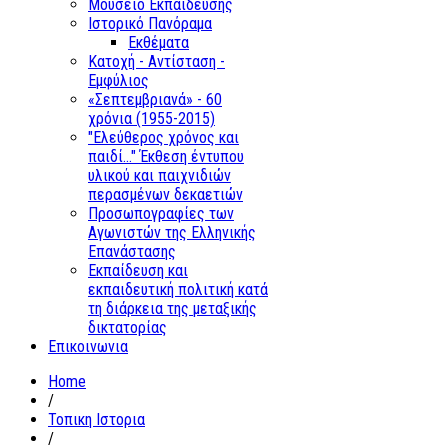
Μουσείο Εκπαίδευσης
Ιστορικό Πανόραμα
Εκθέματα
Κατοχή - Αντίσταση -
Εμφύλιος
«Σεπτεμβριανά» - 60
χρόνια (1955-2015)
"Ελεύθερος χρόνος και
παιδί..." Έκθεση έντυπου
υλικού και παιχνιδιών
περασμένων δεκαετιών
Προσωπογραφίες των
Αγωνιστών της Ελληνικής
Επανάστασης
Εκπαίδευση και
εκπαιδευτική πολιτική κατά
τη διάρκεια της μεταξικής
δικτατορίας
Επικοινωνια
Home
/
Τοπικη Ιστορια
/