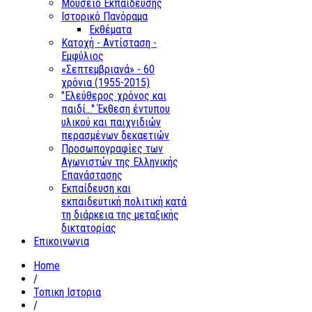
Μουσείο Εκπαίδευσης
Ιστορικό Πανόραμα
Εκθέματα
Κατοχή - Αντίσταση -
Εμφύλιος
«Σεπτεμβριανά» - 60
χρόνια (1955-2015)
"Ελεύθερος χρόνος και
παιδί..." Έκθεση έντυπου
υλικού και παιχνιδιών
περασμένων δεκαετιών
Προσωπογραφίες των
Αγωνιστών της Ελληνικής
Επανάστασης
Εκπαίδευση και
εκπαιδευτική πολιτική κατά
τη διάρκεια της μεταξικής
δικτατορίας
Επικοινωνια
Home
/
Τοπικη Ιστορια
/