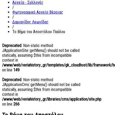
Αρχεία - Συλλογές
/
Φωτογραφικό Αρχείο Βέροιας
/
Δαμιανίδης Λεωνίδας
/
Το Βήμα του Αποστόλου Παύλου
Deprecated
: Non-static method
JApplicationSite::getMenu() should not be called
statically, assuming $this from incompatible
context in
/www/web/veriahistory_gr/templates/gk_cloudhost/lib/framework/hel
on line
149
Deprecated
: Non-static method
JApplicationCms::getMenu() should not be called
statically, assuming $this from incompatible
context in
/www/web/veriahistory_gr/libraries/cms/application/site.php
on line
266