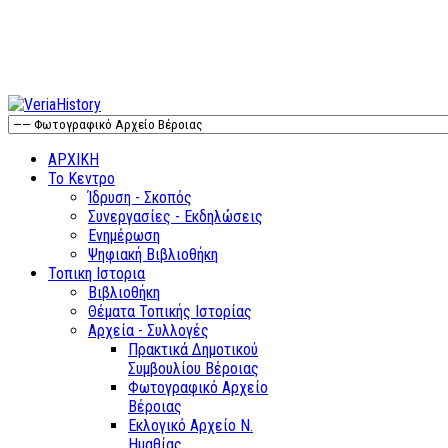
ΑΡΧΙΚΗ
Το Κεντρο
Ίδρυση - Σκοπός
Συνεργασίες - Εκδηλώσεις
Ενημέρωση
Ψηφιακή Βιβλιοθήκη
Τοπικη Ιστορια
Βιβλιοθήκη
Θέματα Τοπικής Ιστορίας
Αρχεία - Συλλογές
Πρακτικά Δημοτικού
Συμβουλίου Βέροιας
Φωτογραφικό Αρχείο
Βέροιας
Εκλογικό Αρχείο Ν.
Ημαθίας