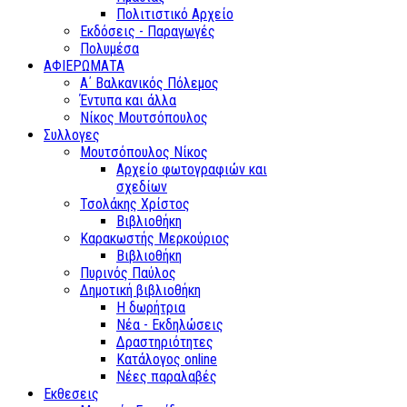
Πολιτιστικό Αρχείο
Εκδόσεις - Παραγωγές
Πολυμέσα
ΑΦΙΕΡΩΜΑΤΑ
Α΄ Βαλκανικός Πόλεμος
Έντυπα και άλλα
Νίκος Μουτσόπουλος
Συλλογες
Μουτσόπουλος Νίκος
Αρχείο φωτογραφιών και
σχεδίων
Τσολάκης Χρίστος
Βιβλιοθήκη
Καρακωστής Μερκούριος
Βιβλιοθήκη
Πυρινός Παύλος
Δημοτική βιβλιοθήκη
Η δωρήτρια
Νέα - Εκδηλώσεις
Δραστηριότητες
Κατάλογος online
Νέες παραλαβές
Εκθεσεις