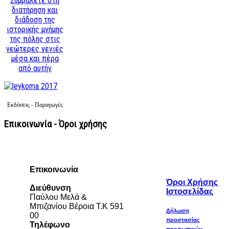
Συμβάλετε στη
διατήρηση και
διάδοση της
ιστορικής μνήμης
της πόλης στις
νεώτερες γενιές
μέσα και πέρα
από αυτήν
Εκδόσεις - Παραγωγές
Επικοινωνία - Όροι χρήσης
Επικοινωνία
Όροι Χρήσης
Διεύθυνση
Ιστοσελίδας
Παύλου Μελά &
Μπιζανίου Βέροια Τ.Κ 591
Δήλωση
00
προστασίας
Τηλέφωνο
προσωπικών