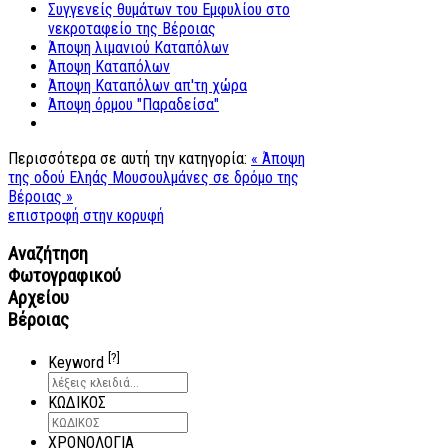
Συγγενείς θυμάτων του Εμφυλίου στο
νεκροταφείο της Βέροιας
Άποψη λιμανιού Καταπόλων
Άποψη Καταπόλων
Άποψη Καταπόλων απ'τη χώρα
Άποψη όρμου "Παραδείσα"
Περισσότερα σε αυτή την κατηγορία:
« Άποψη
της οδού Εληάς
Μουσουλμάνες σε δρόμο της
Βέροιας »
επιστροφή στην κορυφή
Αναζήτηση
Φωτογραφικού
Αρχείου
Βέροιας
[?]
Keyword
ΚΩΔΙΚΟΣ
ΧΡΟΝΟΛΟΓΙΑ