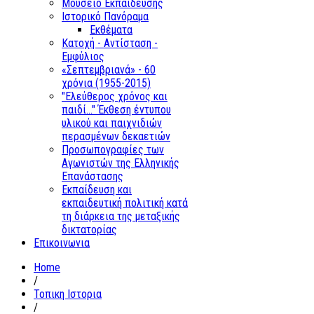
Μουσείο Εκπαίδευσης
Ιστορικό Πανόραμα
Εκθέματα
Κατοχή - Αντίσταση -
Εμφύλιος
«Σεπτεμβριανά» - 60
χρόνια (1955-2015)
"Ελεύθερος χρόνος και
παιδί..." Έκθεση έντυπου
υλικού και παιχνιδιών
περασμένων δεκαετιών
Προσωπογραφίες των
Αγωνιστών της Ελληνικής
Επανάστασης
Εκπαίδευση και
εκπαιδευτική πολιτική κατά
τη διάρκεια της μεταξικής
δικτατορίας
Επικοινωνια
Home
/
Τοπικη Ιστορια
/