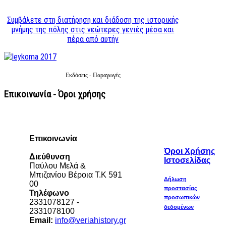
Συμβάλετε στη διατήρηση και διάδοση της ιστορικής
μνήμης της πόλης στις νεώτερες γενιές μέσα και
πέρα από αυτήν
Εκδόσεις - Παραγωγές
Επικοινωνία - Όροι χρήσης
Επικοινωνία
Όροι Χρήσης
Διεύθυνση
Ιστοσελίδας
Παύλου Μελά &
Μπιζανίου Βέροια Τ.Κ 591
Δήλωση
00
προστασίας
Τηλέφωνο
προσωπικών
2331078127 -
δεδομένων
2331078100
Email:
info@veriahistory.gr