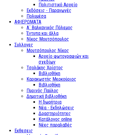
Πολιτιστικό Αρχείο
Εκδόσεις - Παραγωγές
Πολυμέσα
ΑΦΙΕΡΩΜΑΤΑ
Α΄ Βαλκανικός Πόλεμος
Έντυπα και άλλα
Νίκος Μουτσόπουλος
Συλλογες
Μουτσόπουλος Νίκος
Αρχείο φωτογραφιών και
σχεδίων
Τσολάκης Χρίστος
Βιβλιοθήκη
Καρακωστής Μερκούριος
Βιβλιοθήκη
Πυρινός Παύλος
Δημοτική βιβλιοθήκη
Η δωρήτρια
Νέα - Εκδηλώσεις
Δραστηριότητες
Κατάλογος online
Νέες παραλαβές
Εκθεσεις