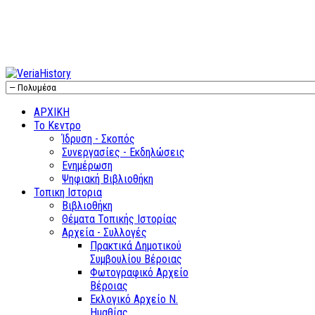
ΑΡΧΙΚΗ
Το Κεντρο
Ίδρυση - Σκοπός
Συνεργασίες - Εκδηλώσεις
Ενημέρωση
Ψηφιακή Βιβλιοθήκη
Τοπικη Ιστορια
Βιβλιοθήκη
Θέματα Τοπικής Ιστορίας
Αρχεία - Συλλογές
Πρακτικά Δημοτικού
Συμβουλίου Βέροιας
Φωτογραφικό Αρχείο
Βέροιας
Εκλογικό Αρχείο Ν.
Ημαθίας