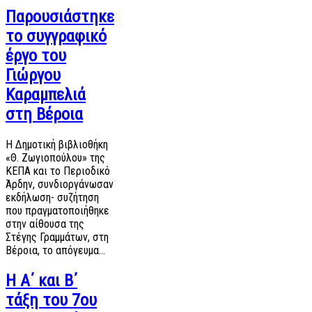
Παρουσιάστηκε
το συγγραφικό
έργο του
Γιώργου
Καραμπελιά
στη Βέροια
Η Δημοτική βιβλιοθήκη
«Θ. Ζωγιοπούλου» της
ΚΕΠΑ και το Περιοδικό
Άρδην, συνδιοργάνωσαν
εκδήλωση- συζήτηση
που πραγματοποιήθηκε
στην αίθουσα της
Στέγης Γραμμάτων, στη
Βέροια, το απόγευμα…
Η Α΄ και Β΄
τάξη του 7ου