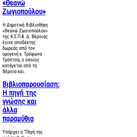
«Θεανώ
Ζωγιοπούλου»
Η Δημοτική Βιβλιοθήκη
«Θεανώ Ζωγιοπούλου»
της Κ.Ε.Π.Α. Δ. Βέροιας
έγινε αποδέκτης
δωρεάς από τον
ομογενή κ. Τρύφωνα
Τρύπτσα, ο οποίος
κατάγεται από τη
Βέροια και…
Βιβλιοπαρουσίαση:
Η πηγή της
γνώσης και
άλλα
παραμύθια
Υπάρχει η “Πηγή της