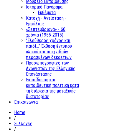
Μουσείο Εκπαίδευσης
Ιστορικό Πανόραμα
Εκθέματα
Κατοχή - Αντίσταση -
Εμφύλιος
«Σεπτεμβριανά» - 60
χρόνια (1955-2015)
"Ελεύθερος χρόνος και
παιδί..." Έκθεση έντυπου
υλικού και παιχνιδιών
περασμένων δεκαετιών
Προσωπογραφίες των
Αγωνιστών της Ελληνικής
Επανάστασης
Εκπαίδευση και
εκπαιδευτική πολιτική κατά
τη διάρκεια της μεταξικής
δικτατορίας
Επικοινωνια
Home
/
Συλλογες
/