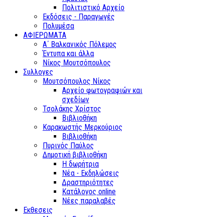
Πολιτιστικό Αρχείο
Εκδόσεις - Παραγωγές
Πολυμέσα
ΑΦΙΕΡΩΜΑΤΑ
Α΄ Βαλκανικός Πόλεμος
Έντυπα και άλλα
Νίκος Μουτσόπουλος
Συλλογες
Μουτσόπουλος Νίκος
Αρχείο φωτογραφιών και
σχεδίων
Τσολάκης Χρίστος
Βιβλιοθήκη
Καρακωστής Μερκούριος
Βιβλιοθήκη
Πυρινός Παύλος
Δημοτική βιβλιοθήκη
Η δωρήτρια
Νέα - Εκδηλώσεις
Δραστηριότητες
Κατάλογος online
Νέες παραλαβές
Εκθεσεις