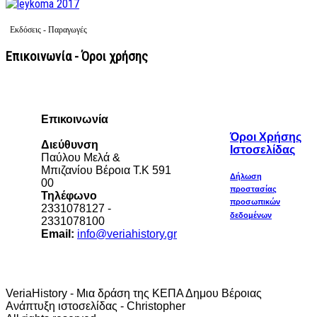
Εκδόσεις - Παραγωγές
Επικοινωνία - Όροι χρήσης
Επικοινωνία
Όροι Χρήσης
Διεύθυνση
Ιστοσελίδας
Παύλου Μελά &
Μπιζανίου Βέροια Τ.Κ 591
Δήλωση
00
προστασίας
Τηλέφωνο
προσωπικών
2331078127 -
δεδομένων
2331078100
Email:
info@veriahistory.gr
VeriaHistory - Μια δράση της ΚΕΠΑ Δημου Βέροιας
Ανάπτυξη ιστοσελίδας - Christopher