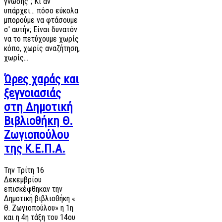
γνώσης”; Κι αν
υπάρχει... πόσο εύκολα
μπορούμε να φτάσουμε
σ' αυτήν; Είναι δυνατόν
να το πετύχουμε χωρίς
κόπο, χωρίς αναζήτηση,
χωρίς…
Ώρες χαράς και
ξεγνοιασιάς
στη Δημοτική
Βιβλιοθήκη Θ.
Ζωγιοπούλου
της Κ.Ε.Π.Α.
Την Τρίτη 16
Δεκεμβρίου
επισκέφθηκαν την
Δημοτική βιβλιοθήκη «
Θ. Ζωγιοπούλου» η 1η
και η 4η τάξη του 14ου