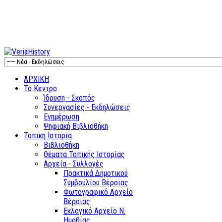
ΑΡΧΙΚΗ
Το Κεντρο
Ίδρυση - Σκοπός
Συνεργασίες - Εκδηλώσεις
Ενημέρωση
Ψηφιακή Βιβλιοθήκη
Τοπικη Ιστορια
Βιβλιοθήκη
Θέματα Τοπικής Ιστορίας
Αρχεία - Συλλογές
Πρακτικά Δημοτικού
Συμβουλίου Βέροιας
Φωτογραφικό Αρχείο
Βέροιας
Εκλογικό Αρχείο Ν.
Ημαθίας