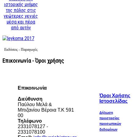
ιστορικής μνήμης
της πόλης στις
νεώτερες γενιές
μέσα και πέρα
από αυτήν
Εκδόσεις - Παραγωγές
Επικοινωνία - Όροι χρήσης
Επικοινωνία
Όροι Χρήσης
Διεύθυνση
Ιστοσελίδας
Παύλου Μελά &
Μπιζανίου Βέροια Τ.Κ 591
Δήλωση
00
προστασίας
Τηλέφωνο
προσωπικών
2331078127 -
δεδομένων
2331078100