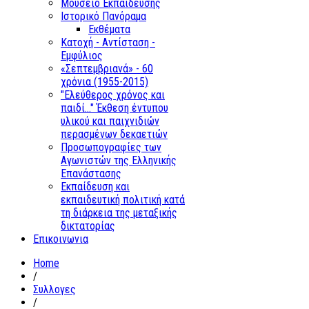
Μουσείο Εκπαίδευσης
Ιστορικό Πανόραμα
Εκθέματα
Κατοχή - Αντίσταση -
Εμφύλιος
«Σεπτεμβριανά» - 60
χρόνια (1955-2015)
"Ελεύθερος χρόνος και
παιδί..." Έκθεση έντυπου
υλικού και παιχνιδιών
περασμένων δεκαετιών
Προσωπογραφίες των
Αγωνιστών της Ελληνικής
Επανάστασης
Εκπαίδευση και
εκπαιδευτική πολιτική κατά
τη διάρκεια της μεταξικής
δικτατορίας
Επικοινωνια
Home
/
Συλλογες
/