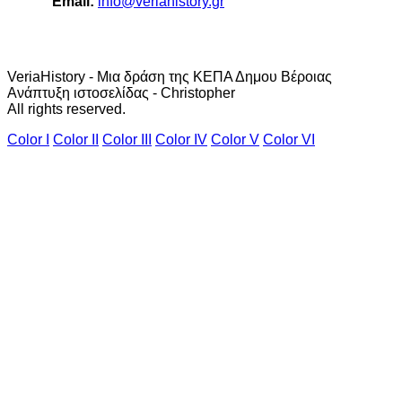
Email:
info@veriahistory.gr
VeriaHistory - Μια δράση της ΚΕΠΑ Δημου Βέροιας
Ανάπτυξη ιστοσελίδας - Christopher
All rights reserved.
Color I
Color II
Color III
Color IV
Color V
Color VI