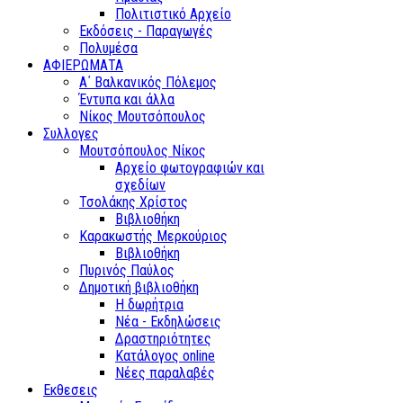
Πολιτιστικό Αρχείο
Εκδόσεις - Παραγωγές
Πολυμέσα
ΑΦΙΕΡΩΜΑΤΑ
Α΄ Βαλκανικός Πόλεμος
Έντυπα και άλλα
Νίκος Μουτσόπουλος
Συλλογες
Μουτσόπουλος Νίκος
Αρχείο φωτογραφιών και
σχεδίων
Τσολάκης Χρίστος
Βιβλιοθήκη
Καρακωστής Μερκούριος
Βιβλιοθήκη
Πυρινός Παύλος
Δημοτική βιβλιοθήκη
Η δωρήτρια
Νέα - Εκδηλώσεις
Δραστηριότητες
Κατάλογος online
Νέες παραλαβές
Εκθεσεις