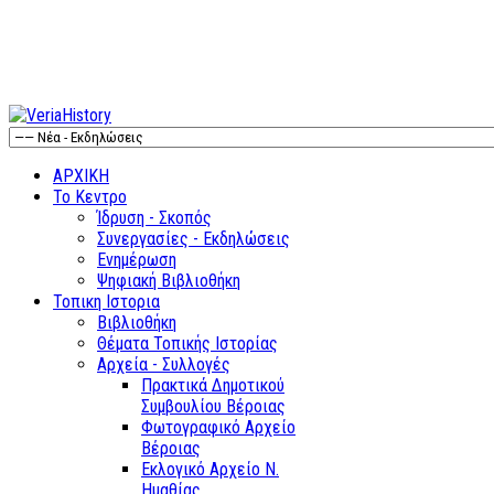
ΑΡΧΙΚΗ
Το Κεντρο
Ίδρυση - Σκοπός
Συνεργασίες - Εκδηλώσεις
Ενημέρωση
Ψηφιακή Βιβλιοθήκη
Τοπικη Ιστορια
Βιβλιοθήκη
Θέματα Τοπικής Ιστορίας
Αρχεία - Συλλογές
Πρακτικά Δημοτικού
Συμβουλίου Βέροιας
Φωτογραφικό Αρχείο
Βέροιας
Εκλογικό Αρχείο Ν.
Ημαθίας