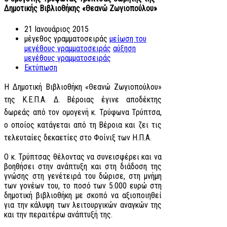
Δημοτικής Βιβλιοθήκης «Θεανώ Ζωγιοπούλου»
21 Ιανουάριος 2015
μέγεθος γραμματοσειράς
μείωση του
μεγέθους γραμματοσειράς
αύξηση
μεγέθους γραμματοσειράς
Εκτύπωση
Η Δημοτική Βιβλιοθήκη «Θεανώ Ζωγιοπούλου»
της Κ.Ε.Π.Α. Δ. Βέροιας έγινε αποδέκτης
δωρεάς από τον ομογενή κ. Τρύφωνα Τρύπτσα,
ο οποίος κατάγεται από τη Βέροια και ζει τις
τελευταίες δεκαετίες στο Φοίνιξ των Η.Π.Α.
Ο κ. Τρύπτσας θέλοντας να συνεισφέρει και να
βοηθήσει στην ανάπτυξη και στη διάδοση της
γνώσης στη γενέτειρά του δώρισε, στη μνήμη
των γονέων του, το ποσό των 5.000 ευρώ στη
δημοτική βιβλιοθήκη με σκοπό να αξιοποιηθεί
για την κάλυψη των λειτουργικών αναγκών της
και την περαιτέρω ανάπτυξή της.