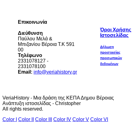
Επικοινωνία
Όροι Χρήσης
Διεύθυνση
Ιστοσελίδας
Παύλου Μελά &
Μπιζανίου Βέροια Τ.Κ 591
Δήλωση
00
προστασίας
Τηλέφωνο
προσωπικών
2331078127 -
δεδομένων
2331078100
Email:
info@veriahistory.gr
VeriaHistory - Μια δράση της ΚΕΠΑ Δημου Βέροιας
Ανάπτυξη ιστοσελίδας - Christopher
All rights reserved.
Color I
Color II
Color III
Color IV
Color V
Color VI