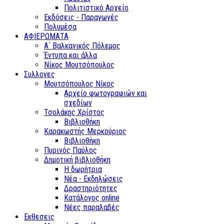
Πολιτιστικό Αρχείο
Εκδόσεις - Παραγωγές
Πολυμέσα
ΑΦΙΕΡΩΜΑΤΑ
Α΄ Βαλκανικός Πόλεμος
Έντυπα και άλλα
Νίκος Μουτσόπουλος
Συλλογες
Μουτσόπουλος Νίκος
Αρχείο φωτογραφιών και
σχεδίων
Τσολάκης Χρίστος
Βιβλιοθήκη
Καρακωστής Μερκούριος
Βιβλιοθήκη
Πυρινός Παύλος
Δημοτική βιβλιοθήκη
Η δωρήτρια
Νέα - Εκδηλώσεις
Δραστηριότητες
Κατάλογος online
Νέες παραλαβές
Εκθεσεις