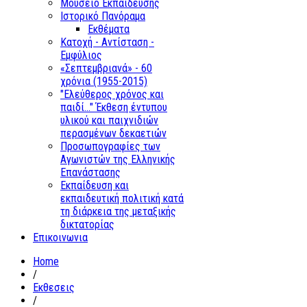
Μουσείο Εκπαίδευσης
Ιστορικό Πανόραμα
Εκθέματα
Κατοχή - Αντίσταση -
Εμφύλιος
«Σεπτεμβριανά» - 60
χρόνια (1955-2015)
"Ελεύθερος χρόνος και
παιδί..." Έκθεση έντυπου
υλικού και παιχνιδιών
περασμένων δεκαετιών
Προσωπογραφίες των
Αγωνιστών της Ελληνικής
Επανάστασης
Εκπαίδευση και
εκπαιδευτική πολιτική κατά
τη διάρκεια της μεταξικής
δικτατορίας
Επικοινωνια
Home
/
Εκθεσεις
/