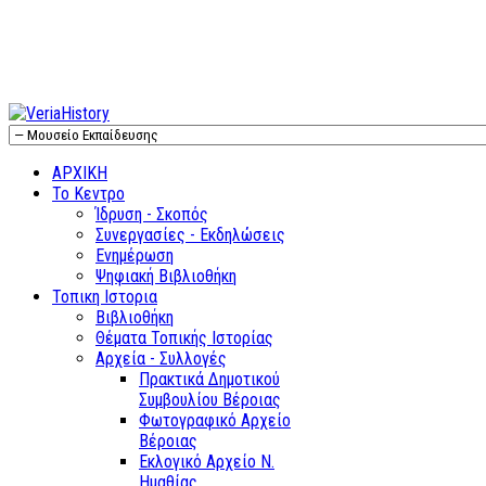
ΑΡΧΙΚΗ
Το Κεντρο
Ίδρυση - Σκοπός
Συνεργασίες - Εκδηλώσεις
Ενημέρωση
Ψηφιακή Βιβλιοθήκη
Τοπικη Ιστορια
Βιβλιοθήκη
Θέματα Τοπικής Ιστορίας
Αρχεία - Συλλογές
Πρακτικά Δημοτικού
Συμβουλίου Βέροιας
Φωτογραφικό Αρχείο
Βέροιας
Εκλογικό Αρχείο Ν.
Ημαθίας