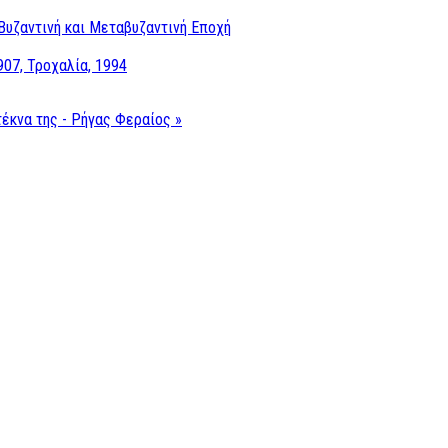
Βυζαντινή και Μεταβυζαντινή Εποχή
907, Τροχαλία, 1994
έκνα της - Ρήγας Φεραίος »