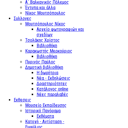
Α΄ Βαλκανικός Πόλεμος
Έντυπα και άλλα
Νίκος Μουτσόπουλος
Συλλογες
Μουτσόπουλος Νίκος
Αρχείο φωτογραφιών και
σχεδίων
Τσολάκης Χρίστος
Βιβλιοθήκη
Καρακωστής Μερκούριος
Βιβλιοθήκη
Πυρινός Παύλος
Δημοτική βιβλιοθήκη
Η δωρήτρια
Νέα - Εκδηλώσεις
Δραστηριότητες
Κατάλογος online
Νέες παραλαβές
Εκθεσεις
Μουσείο Εκπαίδευσης
Ιστορικό Πανόραμα
Εκθέματα
Κατοχή - Αντίσταση -
Εμφύλιος