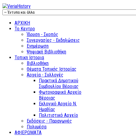
ΑΡΧΙΚΗ
Το Κεντρο
Ίδρυση - Σκοπός
Συνεργασίες - Εκδηλώσεις
Ενημέρωση
Ψηφιακή Βιβλιοθήκη
Τοπικη Ιστορια
Βιβλιοθήκη
Θέματα Τοπικής Ιστορίας
Αρχεία - Συλλογές
Πρακτικά Δημοτικού
Συμβουλίου Βέροιας
Φωτογραφικό Αρχείο
Βέροιας
Εκλογικό Αρχείο Ν.
Ημαθίας
Πολιτιστικό Αρχείο
Εκδόσεις - Παραγωγές
Πολυμέσα
ΑΦΙΕΡΩΜΑΤΑ