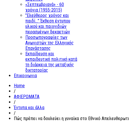
«Σεπτεμβριανά» - 60
χρόνια (1955-2015)
"Ελεύθερος χρόνος και
παιδί..." Έκθεση έντυπου
υλικού και παιχνιδιών
περασμένων δεκαετιών
Προσωπογραφίες των
Αγωνιστών της Ελληνικής
Επανάστασης
Εκπαίδευση και
εκπαιδευτική πολιτική κατά
τη διάρκεια της μεταξικής
δικτατορίας
Επικοινωνια
Home
/
ΑΦΙΕΡΩΜΑΤΑ
/
Έντυπα και άλλα
/
Πώς πρέπει να δουλεύει η γυναίκα στο Εθνικό Απελευθερω