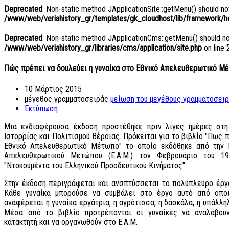
Deprecated
: Non-static method JApplicationSite::getMenu() should not
/www/web/veriahistory_gr/templates/gk_cloudhost/lib/framework/hel
Deprecated
: Non-static method JApplicationCms::getMenu() should not 
/www/web/veriahistory_gr/libraries/cms/application/site.php
on line
Πώς πρέπει να δουλεύει η γυναίκα στο Εθνικό Απελευθερωτικό Μ
10 Μάρτιος 2015
μέγεθος γραμματοσειράς
μείωση του μεγέθους γραμματοσει
Εκτύπωση
Μια ενδιαφέρουσα έκδοση προστέθηκε πριν λίγες ημέρες στη
Ιστορρίας και Πολιτισμού Βέροιας. Πρόκειται για το βιβλίο "Πως 
Εθνικό Απελευθερωτικό Μέτωπο" το οποίο εκδόθηκε από την Κ
Απελευθερωτικού Μετώπου (Ε.Α.Μ.) τον Φεβρουάριο του 1
"Ντοκουμέντα του Ελληνικού Προοδευτικού Κινήματος".
Στην έκδοση περιγράφεται και ανσπτύσσεται το πολύπλευρο έργ
Κάθε γυναίκα μπορούσε να συμβάλει στο έργο αυτό από οπο
αναφέρεται η γυναίκα εργάτρια, η αγρότισσα, η δασκάλα, η υπάλλη
Μέσα από το βιβλίο προτρέπονται οι γυναίκες να αναλάβου
κατακτητή και να οργανωθούν στο Ε.Α.Μ.