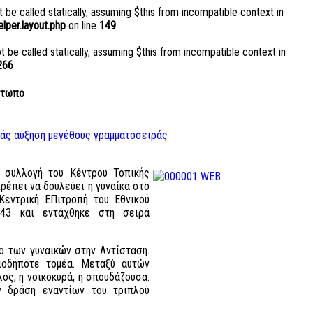
 be called statically, assuming $this from incompatible context in
per.layout.php
on line
149
be called statically, assuming $this from incompatible context in
266
έτωπο
ράς
αύξηση μεγέθους γραμματοσειράς
 συλλογή του Κέντρου Τοπικής
πρέπει να δουλεύει η γυναίκα στο
εντρική ΕΠιτροπή του Εθνικού
943 και εντάχθηκε στη σειρά
ο των γυναικών στην Αντίσταση.
ιοδήποτε τομέα. Μεταξύ αυτών
λος, η νοικοκυρά, η σπουδάζουσα.
ν δράση εναντίων του τριπλού