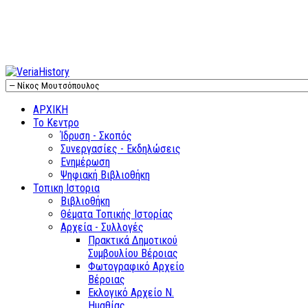
ΑΡΧΙΚΗ
Το Κεντρο
Ίδρυση - Σκοπός
Συνεργασίες - Εκδηλώσεις
Ενημέρωση
Ψηφιακή Βιβλιοθήκη
Τοπικη Ιστορια
Βιβλιοθήκη
Θέματα Τοπικής Ιστορίας
Αρχεία - Συλλογές
Πρακτικά Δημοτικού
Συμβουλίου Βέροιας
Φωτογραφικό Αρχείο
Βέροιας
Εκλογικό Αρχείο Ν.
Ημαθίας