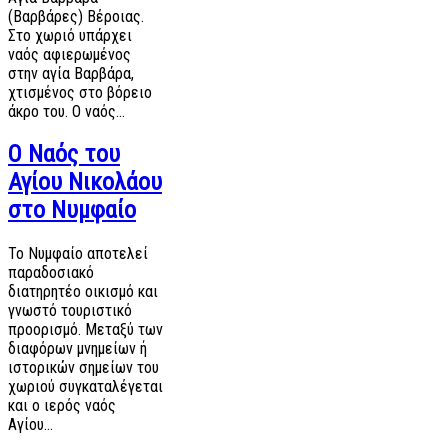
(Βαρβάρες) Βέροιας.
Στο χωριό υπάρχει
ναός αφιερωμένος
στην αγία Βαρβάρα,
χτισμένος στο βόρειο
άκρο του. Ο ναός…
Ο Ναός του
Αγίου Νικολάου
στο Νυμφαίο
Το Νυμφαίο αποτελεί
παραδοσιακό
διατηρητέο οικισμό και
γνωστό τουριστικό
προορισμό. Μεταξύ των
διαφόρων μνημείων ή
ιστορικών σημείων του
χωριού συγκαταλέγεται
και ο ιερός ναός
Αγίου…