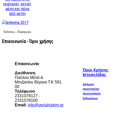
νεώτερες γενιές
μέσα και πέρα
από αυτήν
Εκδόσεις - Παραγωγές
Επικοινωνία - Όροι χρήσης
Επικοινωνία
Όροι Χρήσης
Διεύθυνση
Ιστοσελίδας
Παύλου Μελά &
Μπιζανίου Βέροια Τ.Κ 591
Δήλωση
00
προστασίας
Τηλέφωνο
προσωπικών
2331078127 -
δεδομένων
2331078100
Email:
info@veriahistory.gr