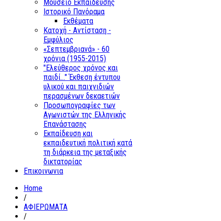
Μουσείο Εκπαίδευσης
Ιστορικό Πανόραμα
Εκθέματα
Κατοχή - Αντίσταση -
Εμφύλιος
«Σεπτεμβριανά» - 60
χρόνια (1955-2015)
"Ελεύθερος χρόνος και
παιδί..." Έκθεση έντυπου
υλικού και παιχνιδιών
περασμένων δεκαετιών
Προσωπογραφίες των
Αγωνιστών της Ελληνικής
Επανάστασης
Εκπαίδευση και
εκπαιδευτική πολιτική κατά
τη διάρκεια της μεταξικής
δικτατορίας
Επικοινωνια
Home
/
ΑΦΙΕΡΩΜΑΤΑ
/