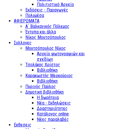
Πολιτιστικό Αρχείο
Εκδόσεις - Παραγωγές
Πολυμέσα
ΑΦΙΕΡΩΜΑΤΑ
Α΄ Βαλκανικός Πόλεμος
Έντυπα και άλλα
Νίκος Μουτσόπουλος
Συλλογες
Μουτσόπουλος Νίκος
Αρχείο φωτογραφιών και
σχεδίων
Τσολάκης Χρίστος
Βιβλιοθήκη
Καρακωστής Μερκούριος
Βιβλιοθήκη
Πυρινός Παύλος
Δημοτική βιβλιοθήκη
Η δωρήτρια
Νέα - Εκδηλώσεις
Δραστηριότητες
Κατάλογος online
Νέες παραλαβές
Εκθεσεις