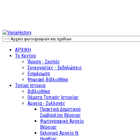
ΑΡΧΙΚΗ
Το Κεντρο
Ίδρυση - Σκοπός
Συνεργασίες - Εκδηλώσεις
Ενημέρωση
Ψηφιακή Βιβλιοθήκη
Τοπικη Ιστορια
Βιβλιοθήκη
Θέματα Τοπικής Ιστορίας
Αρχεία - Συλλογές
Πρακτικά Δημοτικού
Συμβουλίου Βέροιας
Φωτογραφικό Αρχείο
Βέροιας
Εκλογικό Αρχείο Ν.
Ημαθίας