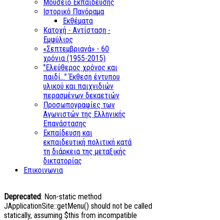
Μουσείο Εκπαίδευσης
Ιστορικό Πανόραμα
Εκθέματα
Κατοχή - Αντίσταση -
Εμφύλιος
«Σεπτεμβριανά» - 60
χρόνια (1955-2015)
"Ελεύθερος χρόνος και
παιδί..." Έκθεση έντυπου
υλικού και παιχνιδιών
περασμένων δεκαετιών
Προσωπογραφίες των
Αγωνιστών της Ελληνικής
Επανάστασης
Εκπαίδευση και
εκπαιδευτική πολιτική κατά
τη διάρκεια της μεταξικής
δικτατορίας
Επικοινωνια
Deprecated
: Non-static method
JApplicationSite::getMenu() should not be called
statically, assuming $this from incompatible