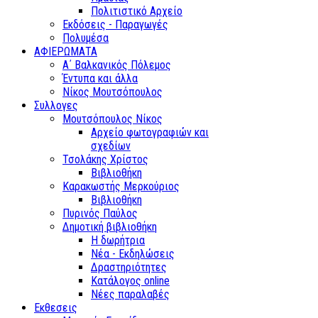
Πολιτιστικό Αρχείο
Εκδόσεις - Παραγωγές
Πολυμέσα
ΑΦΙΕΡΩΜΑΤΑ
Α΄ Βαλκανικός Πόλεμος
Έντυπα και άλλα
Νίκος Μουτσόπουλος
Συλλογες
Μουτσόπουλος Νίκος
Αρχείο φωτογραφιών και
σχεδίων
Τσολάκης Χρίστος
Βιβλιοθήκη
Καρακωστής Μερκούριος
Βιβλιοθήκη
Πυρινός Παύλος
Δημοτική βιβλιοθήκη
Η δωρήτρια
Νέα - Εκδηλώσεις
Δραστηριότητες
Κατάλογος online
Νέες παραλαβές
Εκθεσεις