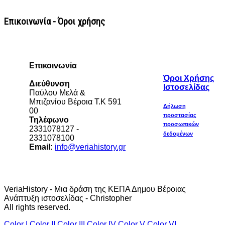
Επικοινωνία - Όροι χρήσης
Επικοινωνία
Όροι Χρήσης
Διεύθυνση
Ιστοσελίδας
Παύλου Μελά &
Μπιζανίου Βέροια Τ.Κ 591
Δήλωση
00
προστασίας
Τηλέφωνο
προσωπικών
2331078127 -
δεδομένων
2331078100
Email:
info@veriahistory.gr
VeriaHistory - Μια δράση της ΚΕΠΑ Δημου Βέροιας
Ανάπτυξη ιστοσελίδας - Christopher
All rights reserved.
Color I
Color II
Color III
Color IV
Color V
Color VI