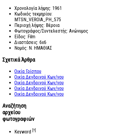
Χρονολογία λήψης:
1961
Κωδικός τεκμηρίου:
MTSN_VEROIA_PH_575
Περιοχή λήψης:
Βέροια
Φωτογράφος/Συντελεστής:
Ανώνυμος
Είδος:
Film
Διαστάσεις:
6x6
Νομός:
Ν. ΗΜΑΘΙΑΣ
Σχετικά Άρθρα
Οικία Γρίσπου
Οικία Δενδρινού Κων/νου
Οικία Δενδρινού Κων/νου
Οικία Δενδρινού Κων/νου
Οικία Δενδρινού Κων/νου
Αναζήτηση
αρχείου
φωτογραφιών
[?]
Keyword