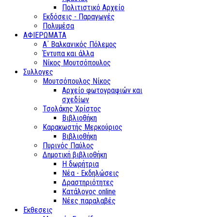
Πολιτιστικό Αρχείο
Εκδόσεις - Παραγωγές
Πολυμέσα
ΑΦΙΕΡΩΜΑΤΑ
Α΄ Βαλκανικός Πόλεμος
Έντυπα και άλλα
Νίκος Μουτσόπουλος
Συλλογες
Μουτσόπουλος Νίκος
Αρχείο φωτογραφιών και
σχεδίων
Τσολάκης Χρίστος
Βιβλιοθήκη
Καρακωστής Μερκούριος
Βιβλιοθήκη
Πυρινός Παύλος
Δημοτική βιβλιοθήκη
Η δωρήτρια
Νέα - Εκδηλώσεις
Δραστηριότητες
Κατάλογος online
Νέες παραλαβές
Εκθεσεις