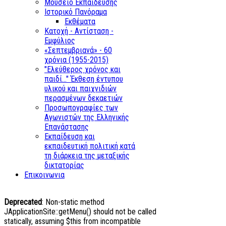
Μουσείο Εκπαίδευσης
Ιστορικό Πανόραμα
Εκθέματα
Κατοχή - Αντίσταση -
Εμφύλιος
«Σεπτεμβριανά» - 60
χρόνια (1955-2015)
"Ελεύθερος χρόνος και
παιδί..." Έκθεση έντυπου
υλικού και παιχνιδιών
περασμένων δεκαετιών
Προσωπογραφίες των
Αγωνιστών της Ελληνικής
Επανάστασης
Εκπαίδευση και
εκπαιδευτική πολιτική κατά
τη διάρκεια της μεταξικής
δικτατορίας
Επικοινωνια
Deprecated
: Non-static method
JApplicationSite::getMenu() should not be called
statically, assuming $this from incompatible