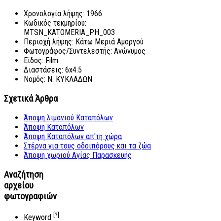
Χρονολογία λήψης:
1966
Κωδικός τεκμηρίου:
MTSN_KATOMERIA_PH_003
Περιοχή λήψης:
Κάτω Μεριά Αμοργού
Φωτογράφος/Συντελεστής:
Ανώνυμος
Είδος:
Film
Διαστάσεις:
6x4.5
Νομός:
Ν. ΚΥΚΛΑΔΩΝ
Σχετικά Άρθρα
Άποψη λιμανιού Καταπόλων
Άποψη Καταπόλων
Άποψη Καταπόλων απ'τη χώρα
Στέρνα για τους οδοιπόρους και τα ζώα
Άποψη χωριού Αγίας Παρασκευής
Αναζήτηση
αρχείου
φωτογραφιών
[?]
Keyword