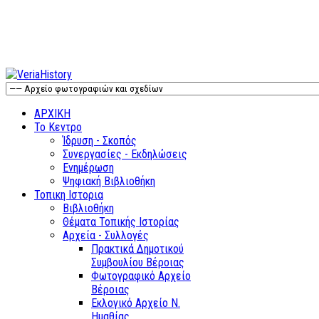
ΑΡΧΙΚΗ
Το Κεντρο
Ίδρυση - Σκοπός
Συνεργασίες - Εκδηλώσεις
Ενημέρωση
Ψηφιακή Βιβλιοθήκη
Τοπικη Ιστορια
Βιβλιοθήκη
Θέματα Τοπικής Ιστορίας
Αρχεία - Συλλογές
Πρακτικά Δημοτικού
Συμβουλίου Βέροιας
Φωτογραφικό Αρχείο
Βέροιας
Εκλογικό Αρχείο Ν.
Ημαθίας