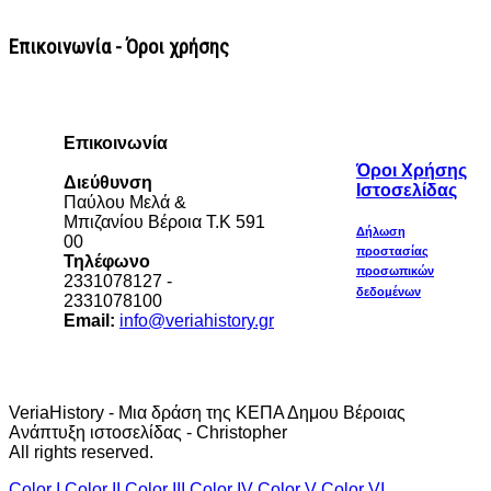
Επικοινωνία - Όροι χρήσης
Επικοινωνία
Όροι Χρήσης
Διεύθυνση
Ιστοσελίδας
Παύλου Μελά &
Μπιζανίου Βέροια Τ.Κ 591
Δήλωση
00
προστασίας
Τηλέφωνο
προσωπικών
2331078127 -
δεδομένων
2331078100
Email:
info@veriahistory.gr
VeriaHistory - Μια δράση της ΚΕΠΑ Δημου Βέροιας
Ανάπτυξη ιστοσελίδας - Christopher
All rights reserved.
Color I
Color II
Color III
Color IV
Color V
Color VI