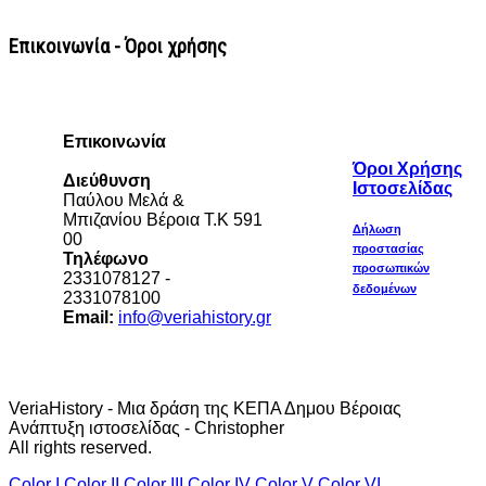
Επικοινωνία - Όροι χρήσης
Επικοινωνία
Όροι Χρήσης
Διεύθυνση
Ιστοσελίδας
Παύλου Μελά &
Μπιζανίου Βέροια Τ.Κ 591
Δήλωση
00
προστασίας
Τηλέφωνο
προσωπικών
2331078127 -
δεδομένων
2331078100
Email:
info@veriahistory.gr
VeriaHistory - Μια δράση της ΚΕΠΑ Δημου Βέροιας
Ανάπτυξη ιστοσελίδας - Christopher
All rights reserved.
Color I
Color II
Color III
Color IV
Color V
Color VI