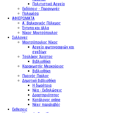
Πολιτιστικό Αρχείο
Εκδόσεις - Παραγωγές
Πολυμέσα
ΑΦΙΕΡΩΜΑΤΑ
Α΄ Βαλκανικός Πόλεμος
Έντυπα και άλλα
Νίκος Μουτσόπουλος
Συλλογες
Μουτσόπουλος Νίκος
Αρχείο φωτογραφιών και
σχεδίων
Τσολάκης Χρίστος
Βιβλιοθήκη
Καρακωστής Μερκούριος
Βιβλιοθήκη
Πυρινός Παύλος
Δημοτική βιβλιοθήκη
Η δωρήτρια
Νέα - Εκδηλώσεις
Δραστηριότητες
Κατάλογος online
Νέες παραλαβές
Εκθεσεις