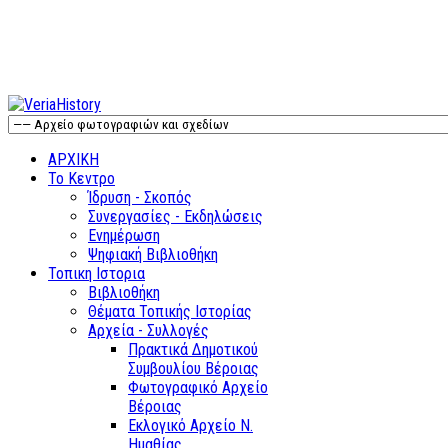
ΑΡΧΙΚΗ
Το Κεντρο
Ίδρυση - Σκοπός
Συνεργασίες - Εκδηλώσεις
Ενημέρωση
Ψηφιακή Βιβλιοθήκη
Τοπικη Ιστορια
Βιβλιοθήκη
Θέματα Τοπικής Ιστορίας
Αρχεία - Συλλογές
Πρακτικά Δημοτικού
Συμβουλίου Βέροιας
Φωτογραφικό Αρχείο
Βέροιας
Εκλογικό Αρχείο Ν.
Ημαθίας