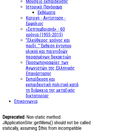
Μουσείο Εκπαίδευσης
Ιστορικό Πανόραμα
Εκθέματα
Κατοχή - Αντίσταση -
Εμφύλιος
«Σεπτεμβριανά» - 60
χρόνια (1955-2015)
"Ελεύθερος χρόνος και
παιδί..." Έκθεση έντυπου
υλικού και παιχνιδιών
περασμένων δεκαετιών
Προσωπογραφίες των
Αγωνιστών της Ελληνικής
Επανάστασης
Εκπαίδευση και
εκπαιδευτική πολιτική κατά
τη διάρκεια της μεταξικής
δικτατορίας
Επικοινωνια
Deprecated
: Non-static method
JApplicationSite::getMenu() should not be called
statically, assuming $this from incompatible