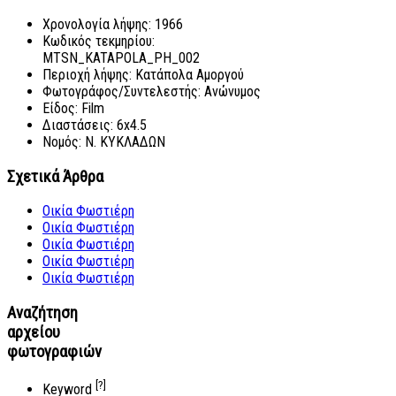
Χρονολογία λήψης:
1966
Κωδικός τεκμηρίου:
MTSN_KATAPOLA_PH_002
Περιοχή λήψης:
Κατάπολα Αμοργού
Φωτογράφος/Συντελεστής:
Ανώνυμος
Είδος:
Film
Διαστάσεις:
6x4.5
Νομός:
Ν. ΚΥΚΛΑΔΩΝ
Σχετικά Άρθρα
Οικία Φωστιέρη
Οικία Φωστιέρη
Οικία Φωστιέρη
Οικία Φωστιέρη
Οικία Φωστιέρη
Αναζήτηση
αρχείου
φωτογραφιών
[?]
Keyword