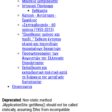
Μουσείο Εκπαίδευσης
Ιστορικό Πανόραμα
Εκθέματα
Κατοχή - Αντίσταση -
Εμφύλιος
«Σεπτεμβριανά» - 60
χρόνια (1955-2015)
"Ελεύθερος χρόνος και
παιδί..." Έκθεση έντυπου
υλικού και παιχνιδιών
περασμένων δεκαετιών
Προσωπογραφίες των
Αγωνιστών της Ελληνικής
Επανάστασης
Εκπαίδευση και
εκπαιδευτική πολιτική κατά
τη διάρκεια της μεταξικής
δικτατορίας
Επικοινωνια
Deprecated
: Non-static method
JApplicationSite::getMenu() should not be called
statically, assuming $this from incompatible