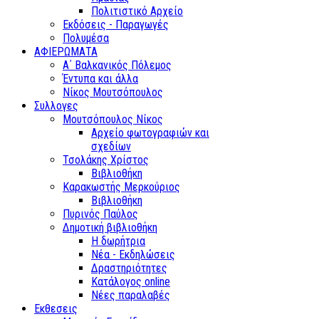
Πολιτιστικό Αρχείο
Εκδόσεις - Παραγωγές
Πολυμέσα
ΑΦΙΕΡΩΜΑΤΑ
Α΄ Βαλκανικός Πόλεμος
Έντυπα και άλλα
Νίκος Μουτσόπουλος
Συλλογες
Μουτσόπουλος Νίκος
Αρχείο φωτογραφιών και
σχεδίων
Τσολάκης Χρίστος
Βιβλιοθήκη
Καρακωστής Μερκούριος
Βιβλιοθήκη
Πυρινός Παύλος
Δημοτική βιβλιοθήκη
Η δωρήτρια
Νέα - Εκδηλώσεις
Δραστηριότητες
Κατάλογος online
Νέες παραλαβές
Εκθεσεις