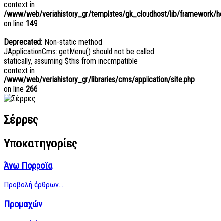
context in
/www/web/veriahistory_gr/templates/gk_cloudhost/lib/framework/hel
on line
149
Deprecated
: Non-static method
JApplicationCms::getMenu() should not be called
statically, assuming $this from incompatible
context in
/www/web/veriahistory_gr/libraries/cms/application/site.php
on line
266
Σέρρες
Υποκατηγορίες
Άνω Πορροϊα
Προβολή άρθρων...
Προμαχών