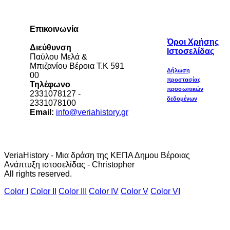
Επικοινωνία
Όροι Χρήσης
Διεύθυνση
Ιστοσελίδας
Παύλου Μελά &
Μπιζανίου Βέροια Τ.Κ 591
Δήλωση
00
προστασίας
Τηλέφωνο
προσωπικών
2331078127 -
δεδομένων
2331078100
Email:
info@veriahistory.gr
VeriaHistory - Μια δράση της ΚΕΠΑ Δημου Βέροιας
Ανάπτυξη ιστοσελίδας - Christopher
All rights reserved.
Color I
Color II
Color III
Color IV
Color V
Color VI