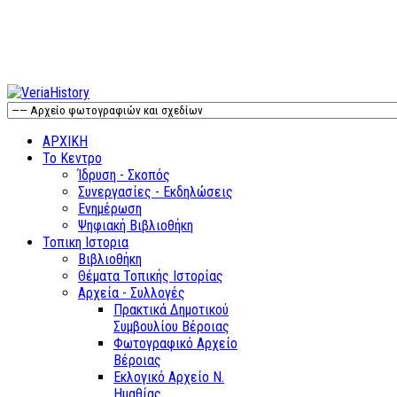
ΑΡΧΙΚΗ
Το Κεντρο
Ίδρυση - Σκοπός
Συνεργασίες - Εκδηλώσεις
Ενημέρωση
Ψηφιακή Βιβλιοθήκη
Τοπικη Ιστορια
Βιβλιοθήκη
Θέματα Τοπικής Ιστορίας
Αρχεία - Συλλογές
Πρακτικά Δημοτικού
Συμβουλίου Βέροιας
Φωτογραφικό Αρχείο
Βέροιας
Εκλογικό Αρχείο Ν.
Ημαθίας