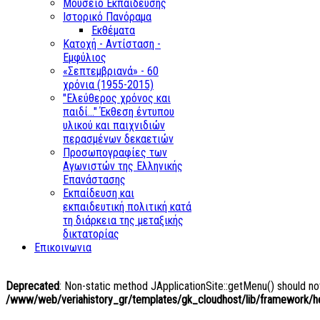
Μουσείο Εκπαίδευσης
Ιστορικό Πανόραμα
Εκθέματα
Κατοχή - Αντίσταση -
Εμφύλιος
«Σεπτεμβριανά» - 60
χρόνια (1955-2015)
"Ελεύθερος χρόνος και
παιδί..." Έκθεση έντυπου
υλικού και παιχνιδιών
περασμένων δεκαετιών
Προσωπογραφίες των
Αγωνιστών της Ελληνικής
Επανάστασης
Εκπαίδευση και
εκπαιδευτική πολιτική κατά
τη διάρκεια της μεταξικής
δικτατορίας
Επικοινωνια
Deprecated
: Non-static method JApplicationSite::getMenu() should not
/www/web/veriahistory_gr/templates/gk_cloudhost/lib/framework/hel