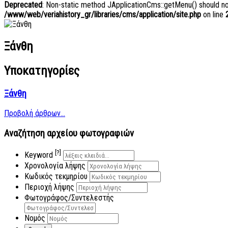
Deprecated
: Non-static method JApplicationCms::getMenu() should not 
/www/web/veriahistory_gr/libraries/cms/application/site.php
on line
Ξάνθη
Υποκατηγορίες
Ξάνθη
Προβολή άρθρων...
Αναζήτηση αρχείου φωτογραφιών
[?]
Keyword
Χρονολογία λήψης
Κωδικός τεκμηρίου
Περιοχή λήψης
Φωτογράφος/Συντελεστής
Νομός