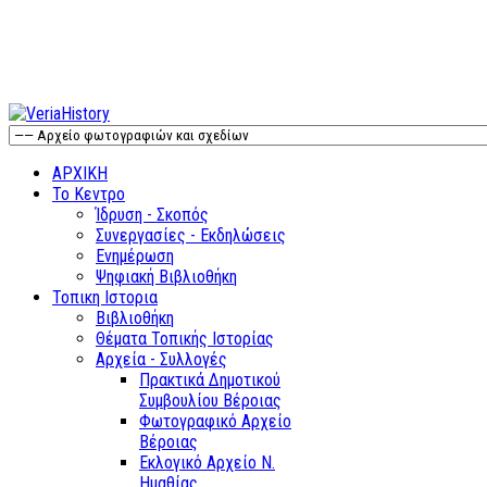
ΑΡΧΙΚΗ
Το Κεντρο
Ίδρυση - Σκοπός
Συνεργασίες - Εκδηλώσεις
Ενημέρωση
Ψηφιακή Βιβλιοθήκη
Τοπικη Ιστορια
Βιβλιοθήκη
Θέματα Τοπικής Ιστορίας
Αρχεία - Συλλογές
Πρακτικά Δημοτικού
Συμβουλίου Βέροιας
Φωτογραφικό Αρχείο
Βέροιας
Εκλογικό Αρχείο Ν.
Ημαθίας