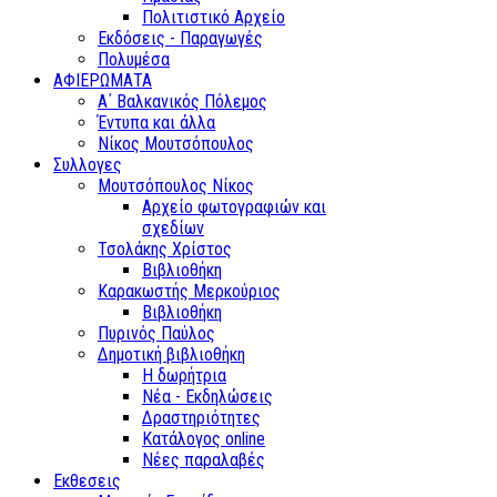
Πολιτιστικό Αρχείο
Εκδόσεις - Παραγωγές
Πολυμέσα
ΑΦΙΕΡΩΜΑΤΑ
Α΄ Βαλκανικός Πόλεμος
Έντυπα και άλλα
Νίκος Μουτσόπουλος
Συλλογες
Μουτσόπουλος Νίκος
Αρχείο φωτογραφιών και
σχεδίων
Τσολάκης Χρίστος
Βιβλιοθήκη
Καρακωστής Μερκούριος
Βιβλιοθήκη
Πυρινός Παύλος
Δημοτική βιβλιοθήκη
Η δωρήτρια
Νέα - Εκδηλώσεις
Δραστηριότητες
Κατάλογος online
Νέες παραλαβές
Εκθεσεις