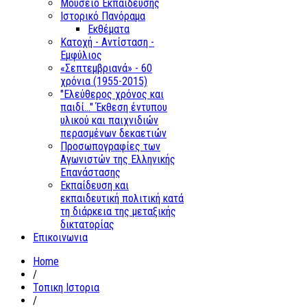
Μουσείο Εκπαίδευσης
Ιστορικό Πανόραμα
Εκθέματα
Κατοχή - Αντίσταση -
Εμφύλιος
«Σεπτεμβριανά» - 60
χρόνια (1955-2015)
"Ελεύθερος χρόνος και
παιδί..." Έκθεση έντυπου
υλικού και παιχνιδιών
περασμένων δεκαετιών
Προσωπογραφίες των
Αγωνιστών της Ελληνικής
Επανάστασης
Εκπαίδευση και
εκπαιδευτική πολιτική κατά
τη διάρκεια της μεταξικής
δικτατορίας
Επικοινωνια
Home
/
Τοπικη Ιστορια
/