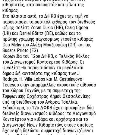
κιθαριστές, κατασκευαστές και φίλοι της
κιθάρας.
Στο πλαίσιο αυτό, το ΔΦΚΒ έχει την τιμή να
παρουσιάσει τα ρεσιτάλ κιθάρας των διεθνούς
φήμης σολίστ Zoran Dukic (HR), Craig Ogden
(UK) και Daniel Göritz (DE), καθώς και το
πρώτης γραμμής παγκοσμίως ντουέτο κιθάρας
Duo Melis του Αλέξη Μουζουράκη (GR) και της
Susana Prieto (ES).
Κορωνίδα του 12ου ΔΦΚΒ, ο Τελικός Κύκλος
του Διαγωνισμού Κοντσέρτου Κιθάρας. Οι
φιναλίστ θα παρουσιάσουν τα μεγάλα και
δημοφιλή κοντσέρτα της κιθάρας των J.
Rodrigo, H. Villa-Lobos και M. Castelnuovo-
Tedesco στην απαράμιλλης ακουστικής αίθουσα
του Χώρου Τεχνών, με τη συμμετοχή της
Συμφωνικής Ορχήστρας Δήμου Θεσσαλονίκης
υπό τη διεύθυνση του Ανδρέα Τσελίκα.
Ειδικότερα, το 12ο ΔΦΚΒ έχει προκυρήξει δύο
διεθνείς διαγωνισμούς κιθάρας: το Διαγωνισμό
Κοντσέρτου για κιθάρα και ορχήστρα και το
Διαγωνισμό Νέων Κιθαριστών, στους οποίους
έχουν ήδη δηλώσει συμμετοχή διαγωνιζόμενοι