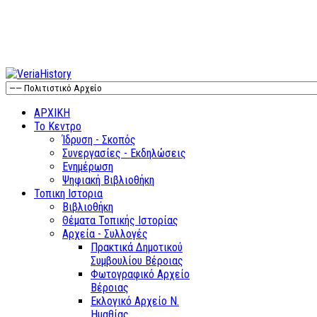
ΑΡΧΙΚΗ
Το Κεντρο
Ίδρυση - Σκοπός
Συνεργασίες - Εκδηλώσεις
Ενημέρωση
Ψηφιακή Βιβλιοθήκη
Τοπικη Ιστορια
Βιβλιοθήκη
Θέματα Τοπικής Ιστορίας
Αρχεία - Συλλογές
Πρακτικά Δημοτικού
Συμβουλίου Βέροιας
Φωτογραφικό Αρχείο
Βέροιας
Εκλογικό Αρχείο Ν.
Ημαθίας