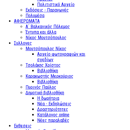
Πολιτιστικό Αρχείο
Εκδόσεις - Παραγωγές
Πολυμέσα
ΑΦΙΕΡΩΜΑΤΑ
Α΄ Βαλκανικός Πόλεμος
Έντυπα και άλλα
Νίκος Μουτσόπουλος
Συλλογες
Μουτσόπουλος Νίκος
Αρχείο φωτογραφιών και
σχεδίων
Τσολάκης Χρίστος
Βιβλιοθήκη
Καρακωστής Μερκούριος
Βιβλιοθήκη
Πυρινός Παύλος
Δημοτική βιβλιοθήκη
Η δωρήτρια
Νέα - Εκδηλώσεις
Δραστηριότητες
Κατάλογος online
Νέες παραλαβές
Εκθεσεις