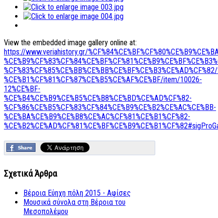
View the embedded image gallery online at:
https://www.veriahistory.gr/%CF%84%CE%BF%CF%80%CE%B9%CE%B
%CE%B9%CF%83%CF%84%CE%BF%CF%81%CE%B9%CE%BF%CE%B3%
%CF%83%CF%85%CE%BB%CE%BB%CE%BF%CE%B3%CE%AD%CF%82/
%CE%B1%CF%81%CF%87%CE%B5%CE%AF%CE%BF/item/10026-
12%CE%BF-
%CE%B4%CE%B9%CE%B5%CE%B8%CE%BD%CE%AD%CF%82-
%CF%86%CE%B5%CF%83%CF%84%CE%B9%CE%B2%CE%AC%CE%BB-
%CE%BA%CE%B9%CE%B8%CE%AC%CF%81%CE%B1%CF%82-
%CE%B2%CE%AD%CF%81%CE%BF%CE%B9%CE%B1%CF%82#sigProGall
Σχετικά Άρθρα
Βέροια Εύηχη πόλη 2015 - Αφίσες
Μουσικά σύνολα στη Βέροια του
Μεσοπολέμου